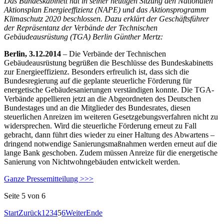
Das Bundeskabinett hat in seiner heutigen Sitzung den Nationalen
Aktionsplan Energieeffizienz (NAPE) und das Aktionsprogramm
Klimaschutz 2020 beschlossen. Dazu erklärt der Geschäftsführer
der Repräsentanz der Verbände der Technischen
Gebäudeausrüstung (TGA) Berlin Günther Mertz:
Berlin, 3.12.2014
– Die Verbände der Technischen
Gebäudeausrüstung begrüßen die Beschlüsse des Bundeskabinetts
zur Energieeffizienz. Besonders erfreulich ist, dass sich die
Bundesregierung auf die geplante steuerliche Förderung für
energetische Gebäudesanierungen verständigen konnte. Die TGA-
Verbände appellieren jetzt an die Abgeordneten des Deutschen
Bundestages und an die Mitglieder des Bundesrates, diesen
steuerlichen Anreizen im weiteren Gesetzgebungsverfahren nicht zu
widersprechen. Wird die steuerliche Förderung erneut zu Fall
gebracht, dann führt dies wieder zu einer Haltung des Abwartens –
dringend notwendige Sanierungsmaßnahmen werden erneut auf die
lange Bank geschoben. Zudem müssen Anreize für die energetische
Sanierung von Nichtwohngebäuden entwickelt werden.
Ganze Pressemitteilung >>>
Seite 5 von 6
Start
Zurück
1
2
3
4
5
6
Weiter
Ende