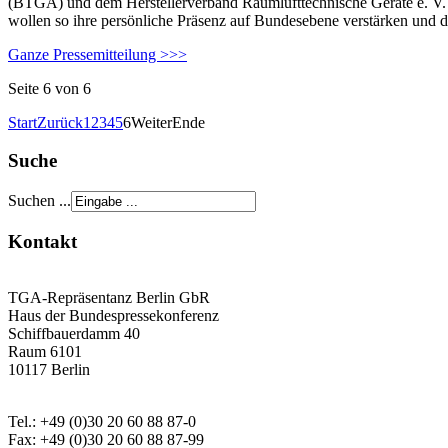
(BTGA) und dem Herstellerverband Raumlufttechnische Geräte e. V. 
wollen so ihre persönliche Präsenz auf Bundesebene verstärken und 
Ganze Pressemitteilung >>>
Seite 6 von 6
Start
Zurück
1
2
3
4
5
6
Weiter
Ende
Suche
Suchen ...
Kontakt
TGA-Repräsentanz Berlin GbR
Haus der Bundespressekonferenz
Schiffbauerdamm 40
Raum 6101
10117 Berlin
Tel.: +49 (0)30 20 60 88 87-0
Fax: +49 (0)30 20 60 88 87-99