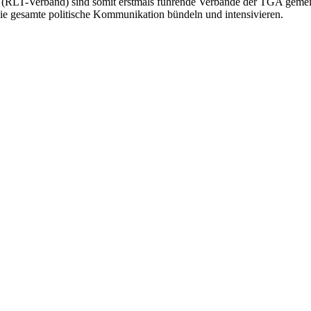
(RLT-Verband) sind somit erstmals führende Verbände der TGA gemein
die gesamte politische Kommunikation bündeln und intensivieren.