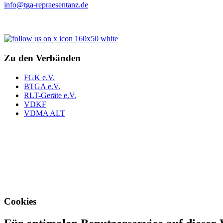
info@tga-repraesentanz.de
Zu den Verbänden
FGK e.V.
BTGA e.V.
RLT-Geräte e.V.
VDKF
VDMA ALT
Cookies