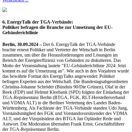
6. EnergyTalk der TGA-Verbände:
Politiker befragen die Branche zur Umsetzung der EU-
Gebäuderichtlinie
Berlin, 30.09.2024
–
Der 6. EnergyTalk der TGA-Verbände
brachte erneut Politiker und Vertreter der Wirtschaft in Berlin
zusammen, um über die Herausforderungen und Lösungen im
Bereich der Energieeffizienz von Gebäuden zu diskutieren. Das
Motto der Veranstaltung lautete "EU-Gebäuderichtlinie 2024: Jetzt
kommt es auf die Umsetzung an". Wie auch in den Vorjahren wurde
das bewährte Format des EnergyTalks angewendet: Politiker
befragen Experten aus der Wirtschaft. Die Bundestagsabgeordneten
Christina-Johanne Schröder (Bündnis 90/Die Grünen), Olaf in der
Beek (FDP) und Helmut Kleebank (SPD) folgten der Einladung der
TGA-Repräsentanz Berlin (BTGA, FGK, RLT-Herstellerverband
und VDMA ALT) in die Berliner Vertretung des Landes Baden-
Württemberg. Als Fachleute der TGA-Verbände standen Udo Jung,
Vorstandsmitglied des FGK und Vorstandsvorsitzender des VDMA
ALT, und der Vizepräsident des BTGA Jan Opländer Rede und
Antwort. Die Moderation übernahm Frank Ernst, Geschäftsführer
der TGA-Repräsentanz Berlin.