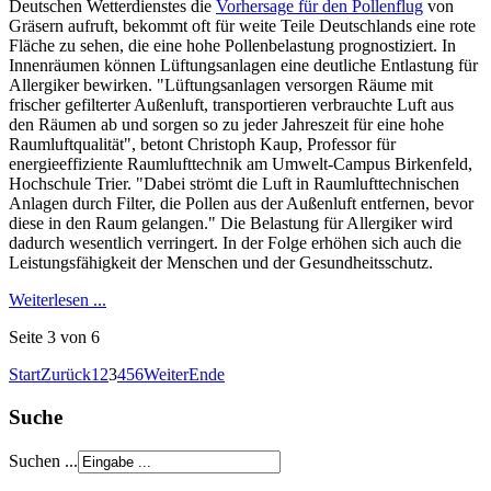
Deutschen Wetterdienstes die
Vorhersage für den Pollenflug
von
Gräsern aufruft, bekommt oft für weite Teile Deutschlands eine rote
Fläche zu sehen, die eine hohe Pollenbelastung prognostiziert. In
Innenräumen können Lüftungsanlagen eine deutliche Entlastung für
Allergiker bewirken. "Lüftungsanlagen versorgen Räume mit
frischer gefilterter Außenluft, transportieren verbrauchte Luft aus
den Räumen ab und sorgen so zu jeder Jahreszeit für eine hohe
Raumluftqualität", betont Christoph Kaup, Professor für
energieeffiziente Raumlufttechnik am Umwelt-Campus Birkenfeld,
Hochschule Trier. "Dabei strömt die Luft in Raumlufttechnischen
Anlagen durch Filter, die Pollen aus der Außenluft entfernen, bevor
diese in den Raum gelangen." Die Belastung für Allergiker wird
dadurch wesentlich verringert. In der Folge erhöhen sich auch die
Leistungsfähigkeit der Menschen und der Gesundheitsschutz.
Weiterlesen ...
Seite 3 von 6
Start
Zurück
1
2
3
4
5
6
Weiter
Ende
Suche
Suchen ...