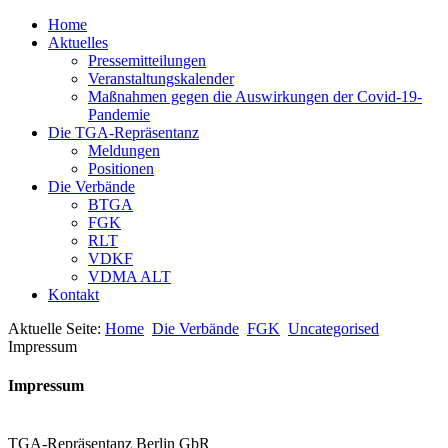
Home
Aktuelles
Pressemitteilungen
Veranstaltungskalender
Maßnahmen gegen die Auswirkungen der Covid-19-
Pandemie
Die TGA-Repräsentanz
Meldungen
Positionen
Die Verbände
BTGA
FGK
RLT
VDKF
VDMA ALT
Kontakt
Aktuelle Seite:
Home
Die Verbände
FGK
Uncategorised
Impressum
Impressum
TGA-Repräsentanz Berlin GbR