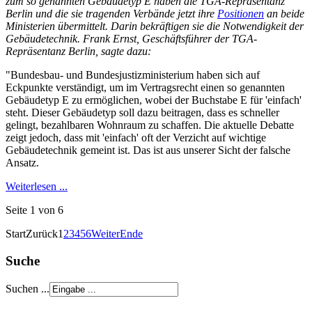
zum so genannten Gebäudetyp E haben die TGA-Repräsentanz
Berlin und die sie tragenden Verbände jetzt ihre
Positionen
an beide
Ministerien übermittelt. Darin bekräftigen sie die Notwendigkeit der
Gebäudetechnik. Frank Ernst, Geschäftsführer der TGA-
Repräsentanz Berlin, sagte dazu:
"Bundesbau- und Bundesjustizministerium haben sich auf
Eckpunkte verständigt, um im Vertragsrecht einen so genannten
Gebäudetyp E zu ermöglichen, wobei der Buchstabe E für 'einfach'
steht. Dieser Gebäudetyp soll dazu beitragen, dass es schneller
gelingt, bezahlbaren Wohnraum zu schaffen. Die aktuelle Debatte
zeigt jedoch, dass mit 'einfach' oft der Verzicht auf wichtige
Gebäudetechnik gemeint ist. Das ist aus unserer Sicht der falsche
Ansatz.
Weiterlesen ...
Seite 1 von 6
Start
Zurück
1
2
3
4
5
6
Weiter
Ende
Suche
Suchen ...