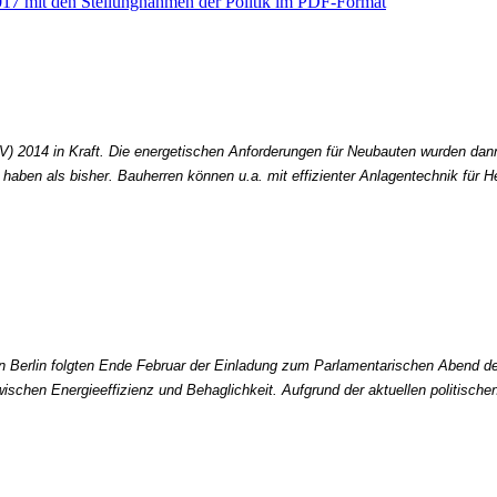
17 mit den Stellungnahmen der Politik im PDF-Format
V) 2014 in Kraft. Die energetischen Anforderungen für Neubauten wurden dann
 haben als bisher. Bauherren können u.a. mit effizienter Anlagentechnik fü
Berlin folgten Ende Februar der Einladung zum Parlamentarischen Abend d
ischen Energieeffizienz und Behaglichkeit. Aufgrund der aktuellen politisch