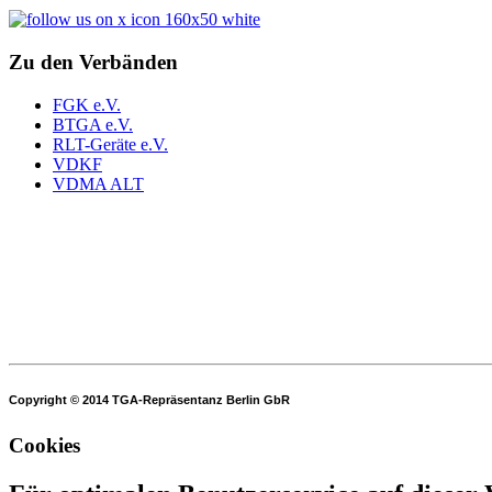
Zu den Verbänden
FGK e.V.
BTGA e.V.
RLT-Geräte e.V.
VDKF
VDMA ALT
Copyright © 2014 TGA-Repräsentanz Berlin GbR
Cookies