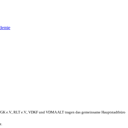
demie
FGK e.V., RLT e.V., VDKF und VDMA ALT tragen das gemeinsame Hauptstadtbüro
z.