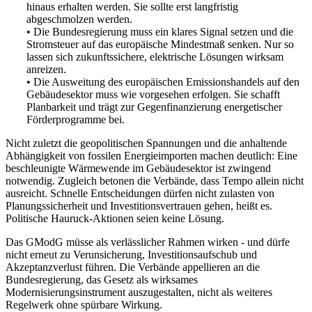
hinaus erhalten werden. Sie sollte erst langfristig
abgeschmolzen werden.
• Die Bundesregierung muss ein klares Signal setzen und die
Stromsteuer auf das europäische Mindestmaß senken. Nur so
lassen sich zukunftssichere, elektrische Lösungen wirksam
anreizen.
• Die Ausweitung des europäischen Emissionshandels auf den
Gebäudesektor muss wie vorgesehen erfolgen. Sie schafft
Planbarkeit und trägt zur Gegenfinanzierung energetischer
Förderprogramme bei.
Nicht zuletzt die geopolitischen Spannungen und die anhaltende
Abhängigkeit von fossilen Energieimporten machen deutlich: Eine
beschleunigte Wärmewende im Gebäudesektor ist zwingend
notwendig. Zugleich betonen die Verbände, dass Tempo allein nicht
ausreicht. Schnelle Entscheidungen dürfen nicht zulasten von
Planungssicherheit und Investitionsvertrauen gehen, heißt es.
Politische Hauruck-Aktionen seien keine Lösung.
Das GModG müsse als verlässlicher Rahmen wirken - und dürfe
nicht erneut zu Verunsicherung, Investitionsaufschub und
Akzeptanzverlust führen. Die Verbände appellieren an die
Bundesregierung, das Gesetz als wirksames
Modernisierungsinstrument auszugestalten, nicht als weiteres
Regelwerk ohne spürbare Wirkung.