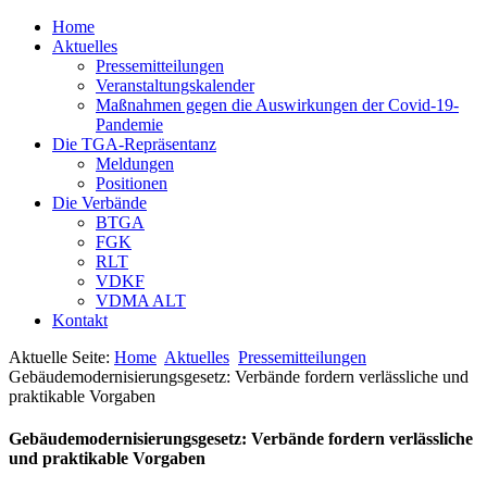
Home
Aktuelles
Pressemitteilungen
Veranstaltungskalender
Maßnahmen gegen die Auswirkungen der Covid-19-
Pandemie
Die TGA-Repräsentanz
Meldungen
Positionen
Die Verbände
BTGA
FGK
RLT
VDKF
VDMA ALT
Kontakt
Aktuelle Seite:
Home
Aktuelles
Pressemitteilungen
Gebäudemodernisierungsgesetz: Verbände fordern verlässliche und
praktikable Vorgaben
Gebäudemodernisierungsgesetz: Verbände fordern verlässliche
und praktikable Vorgaben