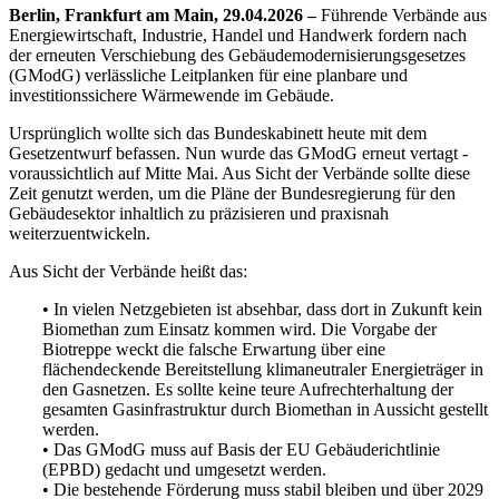
Berlin, Frankfurt am Main, 29.04.2026 –
Führende Verbände aus
Energiewirtschaft, Industrie, Handel und Handwerk fordern nach
der erneuten Verschiebung des Gebäudemodernisierungsgesetzes
(GModG) verlässliche Leitplanken für eine planbare und
investitionssichere Wärmewende im Gebäude.
Ursprünglich wollte sich das Bundeskabinett heute mit dem
Gesetzentwurf befassen. Nun wurde das GModG erneut vertagt -
voraussichtlich auf Mitte Mai. Aus Sicht der Verbände sollte diese
Zeit genutzt werden, um die Pläne der Bundesregierung für den
Gebäudesektor inhaltlich zu präzisieren und praxisnah
weiterzuentwickeln.
Aus Sicht der Verbände heißt das:
• In vielen Netzgebieten ist absehbar, dass dort in Zukunft kein
Biomethan zum Einsatz kommen wird. Die Vorgabe der
Biotreppe weckt die falsche Erwartung über eine
flächendeckende Bereitstellung klimaneutraler Energieträger in
den Gasnetzen. Es sollte keine teure Aufrechterhaltung der
gesamten Gasinfrastruktur durch Biomethan in Aussicht gestellt
werden.
• Das GModG muss auf Basis der EU Gebäuderichtlinie
(EPBD) gedacht und umgesetzt werden.
• Die bestehende Förderung muss stabil bleiben und über 2029