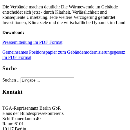
Die Verbände machen deutlich: Die Wärmewende im Gebäude
entscheidet sich jetzt - durch Klarheit, Verlässlichkeit und
konsequente Umsetzung. Jede weitere Verzögerung gefährdet
Investitionen, Klimaziele und die wirtschaftliche Dynamik im Land.
Download:
Pressemitteilung im PDF-Format
Gemeinsames Positionspapier zum Gebäudemodernisierungsgesetz
im PDF-Format
Suche
Suchen ...
Kontakt
TGA-Repräsentanz Berlin GbR
Haus der Bundespressekonferenz
Schiffbauerdamm 40
Raum 6101
10117 Berlin