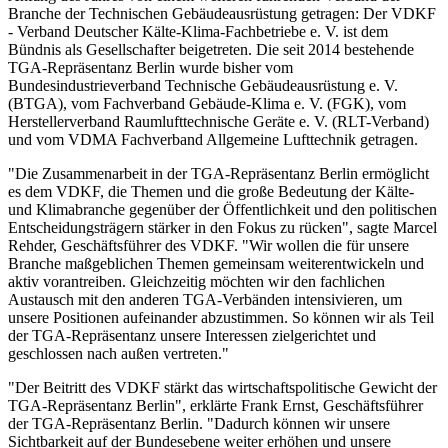
Branche der Technischen Gebäudeausrüstung getragen: Der VDKF
- Verband Deutscher Kälte-Klima-Fachbetriebe e. V. ist dem
Bündnis als Gesellschafter beigetreten. Die seit 2014 bestehende
TGA-Repräsentanz Berlin wurde bisher vom
Bundesindustrieverband Technische Gebäudeausrüstung e. V.
(BTGA), vom Fachverband Gebäude-Klima e. V. (FGK), vom
Herstellerverband Raumlufttechnische Geräte e. V. (RLT-Verband)
und vom VDMA Fachverband Allgemeine Lufttechnik getragen.
"Die Zusammenarbeit in der TGA-Repräsentanz Berlin ermöglicht
es dem VDKF, die Themen und die große Bedeutung der Kälte-
und Klimabranche gegenüber der Öffentlichkeit und den politischen
Entscheidungsträgern stärker in den Fokus zu rücken", sagte Marcel
Rehder, Geschäftsführer des VDKF. "Wir wollen die für unsere
Branche maßgeblichen Themen gemeinsam weiterentwickeln und
aktiv vorantreiben. Gleichzeitig möchten wir den fachlichen
Austausch mit den anderen TGA-Verbänden intensivieren, um
unsere Positionen aufeinander abzustimmen. So können wir als Teil
der TGA-Repräsentanz unsere Interessen zielgerichtet und
geschlossen nach außen vertreten."
"Der Beitritt des VDKF stärkt das wirtschaftspolitische Gewicht der
TGA-Repräsentanz Berlin", erklärte Frank Ernst, Geschäftsführer
der TGA-Repräsentanz Berlin. "Dadurch können wir unsere
Sichtbarkeit auf der Bundesebene weiter erhöhen und unsere