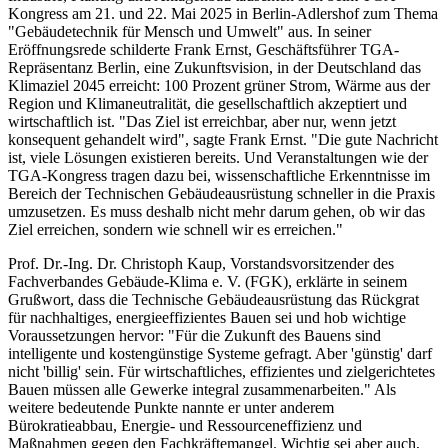
Kongress am 21. und 22. Mai 2025 in Berlin-Adlershof zum Thema
"Gebäudetechnik für Mensch und Umwelt" aus. In seiner
Eröffnungsrede schilderte Frank Ernst, Geschäftsführer TGA-
Repräsentanz Berlin, eine Zukunftsvision, in der Deutschland das
Klimaziel 2045 erreicht: 100 Prozent grüner Strom, Wärme aus der
Region und Klimaneutralität, die gesellschaftlich akzeptiert und
wirtschaftlich ist. "Das Ziel ist erreichbar, aber nur, wenn jetzt
konsequent gehandelt wird", sagte Frank Ernst. "Die gute Nachricht
ist, viele Lösungen existieren bereits. Und Veranstaltungen wie der
TGA-Kongress tragen dazu bei, wissenschaftliche Erkenntnisse im
Bereich der Technischen Gebäudeausrüstung schneller in die Praxis
umzusetzen. Es muss deshalb nicht mehr darum gehen, ob wir das
Ziel erreichen, sondern wie schnell wir es erreichen."
Prof. Dr.-Ing. Dr. Christoph Kaup, Vorstandsvorsitzender des
Fachverbandes Gebäude-Klima e. V. (FGK), erklärte in seinem
Grußwort, dass die Technische Gebäudeausrüstung das Rückgrat
für nachhaltiges, energieeffizientes Bauen sei und hob wichtige
Voraussetzungen hervor: "Für die Zukunft des Bauens sind
intelligente und kostengünstige Systeme gefragt. Aber 'günstig' darf
nicht 'billig' sein. Für wirtschaftliches, effizientes und zielgerichtetes
Bauen müssen alle Gewerke integral zusammenarbeiten." Als
weitere bedeutende Punkte nannte er unter anderem
Bürokratieabbau, Energie- und Ressourceneffizienz und
Maßnahmen gegen den Fachkräftemangel. Wichtig sei aber auch,