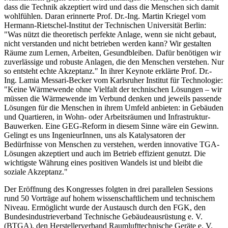
dass die Technik akzeptiert wird und dass die Menschen sich damit
wohlfühlen. Daran erinnerte Prof. Dr.-Ing. Martin Kriegel vom
Hermann-Rietschel-Institut der Technischen Universität Berlin:
"Was nützt die theoretisch perfekte Anlage, wenn sie nicht gebaut,
nicht verstanden und nicht betrieben werden kann? Wir gestalten
Räume zum Lernen, Arbeiten, Gesundbleiben. Dafür benötigen wir
zuverlässige und robuste Anlagen, die den Menschen verstehen. Nur
so entsteht echte Akzeptanz." In ihrer Keynote erklärte Prof. Dr.-
Ing. Lamia Messari-Becker vom Karlsruher Institut für Technologie:
"Keine Wärmewende ohne Vielfalt der technischen Lösungen – wir
müssen die Wärmewende im Verbund denken und jeweils passende
Lösungen für die Menschen in ihrem Umfeld anbieten: in Gebäuden
und Quartieren, in Wohn- oder Arbeitsräumen und Infrastruktur-
Bauwerken. Eine GEG-Reform in diesem Sinne wäre ein Gewinn.
Gelingt es uns IngenieurInnen, uns als Katalysatoren der
Bedürfnisse von Menschen zu verstehen, werden innovative TGA-
Lösungen akzeptiert und auch im Betrieb effizient genutzt. Die
wichtigste Währung eines positiven Wandels ist und bleibt die
soziale Akzeptanz."
Der Eröffnung des Kongresses folgten in drei parallelen Sessions
rund 50 Vorträge auf hohem wissenschaftlichem und technischem
Niveau. Ermöglicht wurde der Austausch durch den FGK, den
Bundesindustrieverband Technische Gebäudeausrüstung e. V.
(BTGA), den Herstellerverband Raumlufttechnische Geräte e. V.